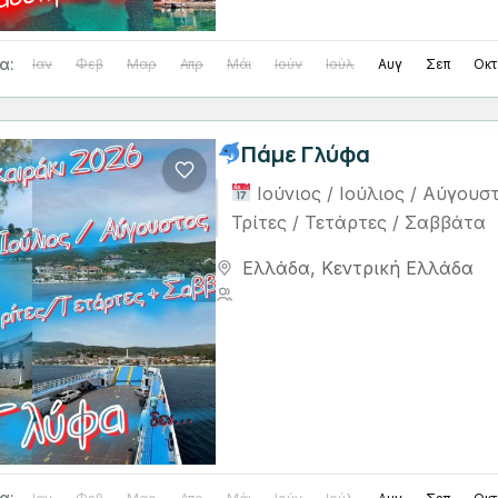
α:
Ιαν
Φεβ
Μαρ
Απρ
Μάι
Ιούν
Ιούλ
Αυγ
Σεπ
Οκτ
Πάμε Γλύφα
Ιούνιος / Ιούλιος / Αύγου
Τρίτες / Τετάρτες / Σαββάτα
Ελλάδα
,
Κεντρική Ελλάδα
1 Person
α: