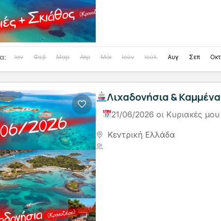
α:
Ιαν
Φεβ
Μαρ
Απρ
Μάι
Ιούν
Ιούλ
Αυγ
Σεπ
Οκτ
Λιχαδονήσια & Καμμένα
21/06/2026 οι Κυριακές μου
Κεντρική Ελλάδα
1 Person