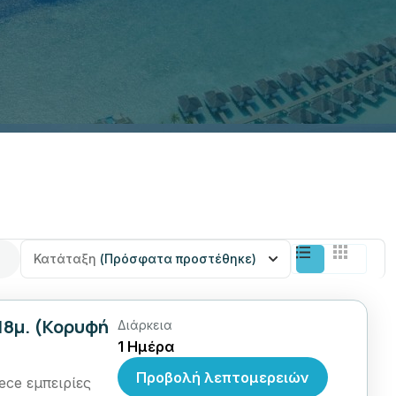
Κατάταξη
(Πρόσφατα προστέθηκε)
18μ. (Κορυφή
Διάρκεια
1 Ημέρα
Προβολή λεπτομερειών
ece εμπειρίες