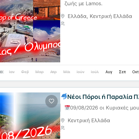
ζωής με Lamos.
Ελλάδα
,
Κεντρική Ελλάδα
1 Person
α:
Ιαν
Φεβ
Μαρ
Απρ
Μάι
Ιούν
Ιούλ
Αυγ
Σεπ
Οκτ
Νέοι Πόροι ή Παραλία 
09/08/2026 οι Κυριακές μου
Κεντρική Ελλάδα
1 Person