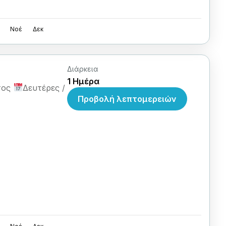
Νοέ
Δεκ
Διάρκεια
1 Ημέρα
στος
Δευτέρες /
Προβολή λεπτομερειών