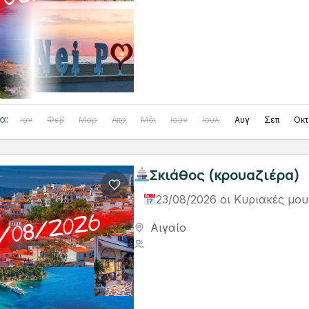
α:
Ιαν
Φεβ
Μαρ
Απρ
Μάι
Ιούν
Ιούλ
Αυγ
Σεπ
Οκτ
Σκιάθος (κρουαζιέρα)
23/08/2026 οι Κυριακές μο
Αιγαίο
1 Person