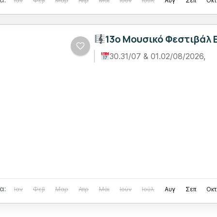
Ιαν
Φεβ
Μαρ
Απρ
Μάι
Ιούν
Ιούλ
Αυγ
Σεπ
Οκτ
13o Μουσικό Φεστιβάλ 
30.31/07 & 01.02/08/2026,
α:
Ιαν
Φεβ
Μαρ
Απρ
Μάι
Ιούν
Ιούλ
Αυγ
Σεπ
Οκτ