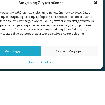
Διαχείριση Συγκατάθεσης
έχουμε την καλύτερη εμπειρία, χρησιμοποιούμε τεχνολογίες όπως
α την αποθήκευση ή/και την πρόσβαση σε πληροφορίες συσκευών. Η
η για τις εν λόγω τεχνολογίες θα μας επιτρέψει να επεξεργαστούμε
ροσωπικού χαρακτήρα, όπως συμπεριφορά περιήγησης ή μοναδικά
ικά σε αυτόν τον ιστότοπο. Η μη συγκατάθεση ή η ανάκληση της
ης, μπορεί να επηρεάσει αρνητικά ορισμένες λειτουργίες και
ς.
601
Αποδοχή
Δεν αποδέχομαι
Πολιτική Cookies
Δεχόμαστε