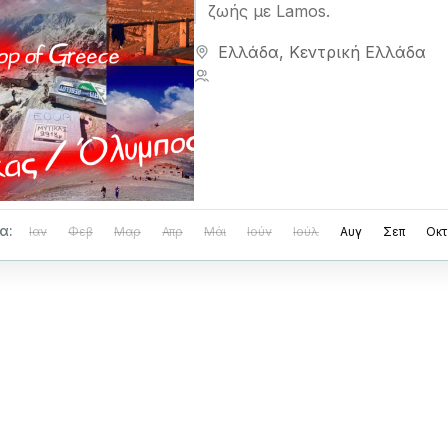
ζωής με Lamos.
Ελλάδα
,
Κεντρική Ελλάδα
1 Person
α:
Ιαν
Φεβ
Μαρ
Απρ
Μάι
Ιούν
Ιούλ
Αυγ
Σεπ
Οκτ