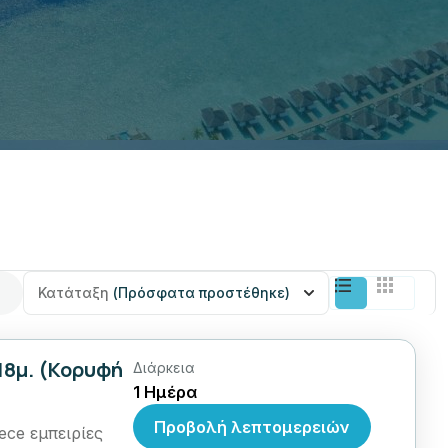
Κατάταξη
(Πρόσφατα προστέθηκε)
18μ. (Κορυφή
Διάρκεια
1 Ημέρα
Προβολή λεπτομερειών
ece εμπειρίες