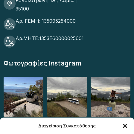
Κολοκοτρωνη 19 , Λαμία |
35100
Αρ. ΓΕΜΗ: 135095254000
Αρ.ΜΗΤΕ:1353Ε60000025601
Φωτογραφίες Instagram
Διαχείριση Συγκατάθεσης