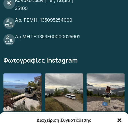
Κολοκοτρωνη 19 , Λαμία |
35100
Αρ. ΓΕΜΗ: 135095254000
Αρ.ΜΗΤΕ:1353Ε60000025601
Φωτογραφίες Instagram
Διαχείριση Συγκατάθεσης