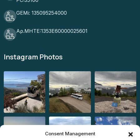
GEMi: 135095254000
Αρ.ΜΗΤΕ:1353Ε60000025601
Instagram Photos
Consent Management