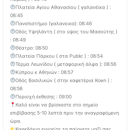
Πλατεία Αγίου Αθανασίου ( γαλανέϊκα ) :
08:45
Πανεπιστήμιο (γαλανεικα): 08:46
Οδός Υψηλάντη ( στο ύψος του Μασούτης )
: 08:49
Θέατρο: 08:50
Πλατεία Πάρκου ( στα Public ) : 08:54
Τέρμα Λεωνίδου ( μεταφορική άλφα ): 08:56
Κύπρου κ Αθηνών : 08:57
Οδός Βασιλικών ( στην καφετέρια Koen ) :
08:58
Περιοχή έκθεσης : 09:00
Καλό είναι να βρίσκεστε στο σημείο
επιβίβασης 5-10 λεπτά πριν την αναγραφόμενη
ώρα.
Καφεδάκια εννοείτε τα παίρνετε μαζί σας