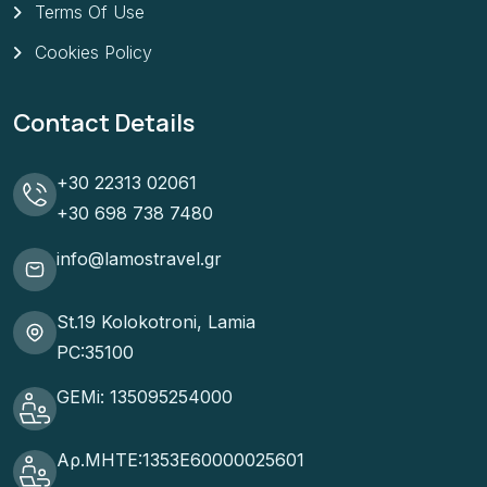
Terms Of Use
Cookies Policy
Contact Details
+30 22313 02061
+30 698 738 7480
info@lamostravel.gr
St.19 Kolokotroni, Lamia
PC:35100
GEMi: 135095254000
Αρ.ΜΗΤΕ:1353Ε60000025601