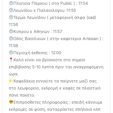
Πλατεία Πάρκου ( στα Public ) : 11:54
Λεωνίδου κ Παλαιολόγου :11:55
Τέρμα Λεωνίδου ( μεταφορική άλφα (sad)
11:56
Κύπρου κ Αθηνών : 11:57
Οδός Βασιλικών ( στην καφετέρια Artesian ) :
11:58
Περιοχή έκθεσης : 12:00
Καλό είναι να βρίσκεστε στο σημείο
επιβίβασης 5-10 λεπτά πριν την αναγραφόμενη
ώρα.
Καφεδάκια εννοείτε τα παίρνετε μαζί σας
στο λεωφορείο, εκδρομή κ καφές σε πλαστικό
πάνε πακέτο.
Επιπρόσθετες πληροφορίες : επειδή κάνουμε
εκδρομές σε φύση, καταρράκτες σπήλαια κλπ