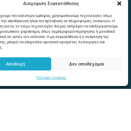
Διαχείριση Συγκατάθεσης
έχουμε την καλύτερη εμπειρία, χρησιμοποιούμε τεχνολογίες όπως
α την αποθήκευση ή/και την πρόσβαση σε πληροφορίες συσκευών. Η
η για τις εν λόγω τεχνολογίες θα μας επιτρέψει να επεξεργαστούμε
ροσωπικού χαρακτήρα, όπως συμπεριφορά περιήγησης ή μοναδικά
ικά σε αυτόν τον ιστότοπο. Η μη συγκατάθεση ή η ανάκληση της
ης, μπορεί να επηρεάσει αρνητικά ορισμένες λειτουργίες και
ς.
601
Αποδοχή
Δεν αποδέχομαι
Πολιτική Cookies
Δεχόμαστε