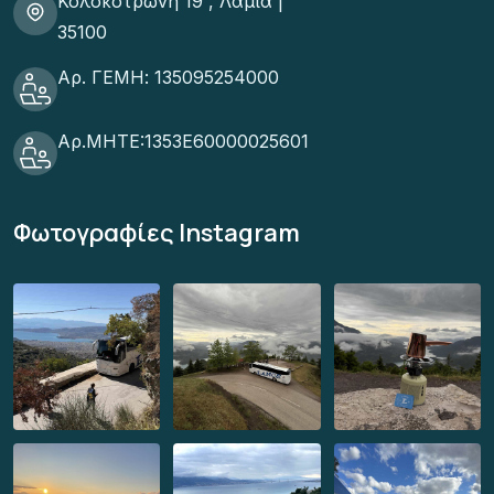
Κολοκοτρωνη 19 , Λαμία |
35100
Αρ. ΓΕΜΗ: 135095254000
Αρ.ΜΗΤΕ:1353Ε60000025601
Φωτογραφίες Instagram