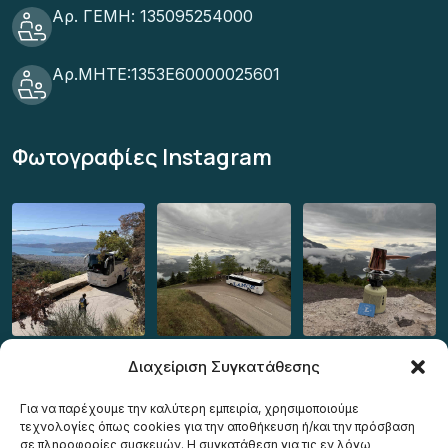
Αρ. ΓΕΜΗ: 135095254000
Αρ.ΜΗΤΕ:1353Ε60000025601
Φωτογραφίες Instagram
Διαχείριση Συγκατάθεσης
Για να παρέχουμε την καλύτερη εμπειρία, χρησιμοποιούμε
τεχνολογίες όπως cookies για την αποθήκευση ή/και την πρόσβαση
σε πληροφορίες συσκευών. Η συγκατάθεση για τις εν λόγω